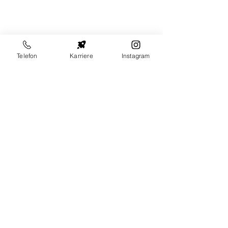
Telefon
Karriere
Instagram
Ausbildung
zum Straßenbauer (m/w/d)
Jetzt bewerben
Ausbildung zum
Rohrleitungsbauer (m/w/d)