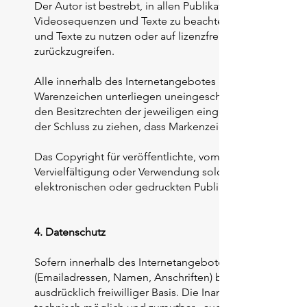
Der Autor ist bestrebt, in allen Publikationen die Urh
Videosequenzen und Texte zu beachten, von ihm selbst
und Texte zu nutzen oder auf lizenzfreie Grafiken, To
zurückzugreifen.
Alle innerhalb des Internetangebotes genannten und gg
Warenzeichen unterliegen uneingeschränkt den Bestim
den Besitzrechten der jeweiligen eingetragenen Eigentü
der Schluss zu ziehen, dass Markenzeichen nicht durch R
Das Copyright für veröffentlichte, vom Autor selbst erste
Vervielfältigung oder Verwendung solcher Grafiken, T
elektronischen oder gedruckten Publikationen ist ohne 
4. Datenschutz
Sofern innerhalb des Internetangebotes die Möglichkeit
(Emailadressen, Namen, Anschriften) besteht, so erfolgt
ausdrücklich freiwilliger Basis. Die Inanspruchnahme un