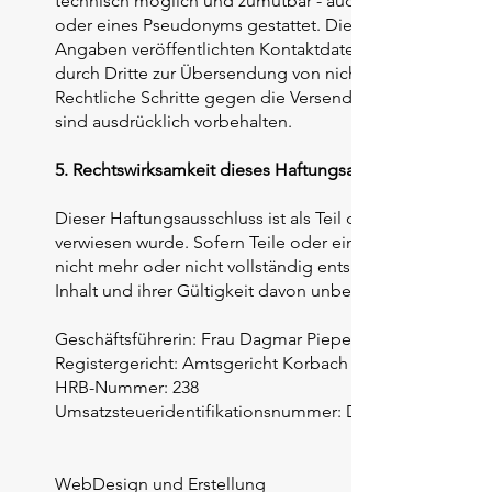
technisch möglich und zumutbar - auch ohne Angabe so
oder eines Pseudonyms gestattet. Die Nutzung der im
Angaben veröffentlichten Kontaktdaten wie Postanschr
durch Dritte zur Übersendung von nicht ausdrücklich ang
Rechtliche Schritte gegen die Versender von sogenann
sind ausdrücklich vorbehalten.
5. Rechtswirksamkeit dieses Haftungsausschlusses
Dieser Haftungsausschluss ist als Teil des Internetange
verwiesen wurde. Sofern Teile oder einzelne Formulieru
nicht mehr oder nicht vollständig entsprechen sollten,
Inhalt und ihrer Gültigkeit davon unberührt.
Geschäftsführerin: Frau Dagmar Pieper
Registergericht: Amtsgericht Korbach
HRB-Nummer: 238
Umsatzsteueridentifikationsnummer: DE189657153
WebDesign und Erstellung