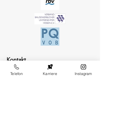
Kontakt
Am Ziegelgrund 34
Telefon
Karriere
Instagram
34497 Korbach
Tel.:
+49 5631 97150
info@hugo-pieper.de
Anfragen
Bei Anfragen, Fragen oder Empfehlungen
rufen Sie bitte an:
+49 5631 9715-0