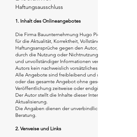
Haftungsausschluss
1. Inhalt des Onlineangebotes
Die Firma Bauunternehmung Hugo Pieper GmbH (später 
für die Aktualität, Korrektheit, Vollständigkeit oder Qual
Haftungsansprüche gegen den Autor, welche sich auf Sch
durch die Nutzung oder Nichtnutzung der dargebotenen
und unvollständiger Informationen verursacht wurden, s
Autors kein nachweislich vorsätzliches oder grob fahrläs
Alle Angebote sind freibleibend und unverbindlich. Der A
oder das gesamte Angebot ohne gesonderte Ankündigun
Veröffentlichung zeitweise oder endgültig einzustellen.
Der Autor stellt die Inhalte dieser Internetseiten sorg
Aktualisierung.
Die Angaben dienen der unverbindlichen allgemeinen In
Beratung.
2. Verweise und Links