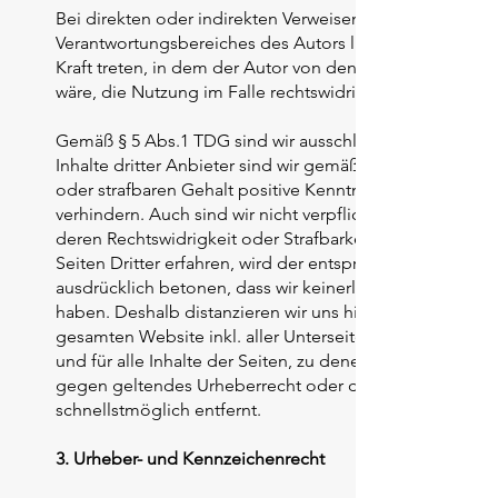
Bei direkten oder indirekten Verweisen auf fremde Webs
Verantwortungsbereiches des Autors liegen, würde eine 
Kraft treten, in dem der Autor von den Inhalten Kenntn
wäre, die Nutzung im Falle rechtswidriger Inhalte zu ver
Gemäß § 5 Abs.1 TDG sind wir ausschließlich nur für die 
Inhalte dritter Anbieter sind wir gemäß § 5 Abs.2 TDG n
oder strafbaren Gehalt positive Kenntnis haben und es 
verhindern. Auch sind wir nicht verpflichtet, in period
deren Rechtswidrigkeit oder Strafbarkeit zu überprüfen
Seiten Dritter erfahren, wird der entsprechende Link von
ausdrücklich betonen, dass wir keinerlei Einfluss auf di
haben. Deshalb distanzieren wir uns hiermit ausdrücklich 
gesamten Website inkl. aller Unterseiten. Diese Erkläru
und für alle Inhalte der Seiten, zu denen Links oder Ban
gegen geltendes Urheberrecht oder das Markengesetz v
schnellstmöglich entfernt.
3. Urheber- und Kennzeichenrecht